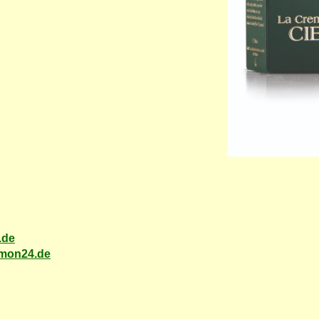
.de
mon24.de